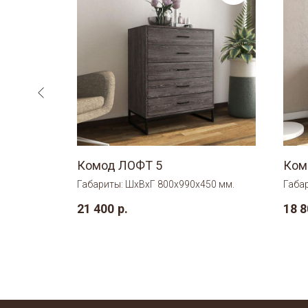
Комод ЛОФТ 5
Ком
450 мм.
Габариты: ШхВхГ 800х990х450 мм.
Габа
21 400
р.
18 8