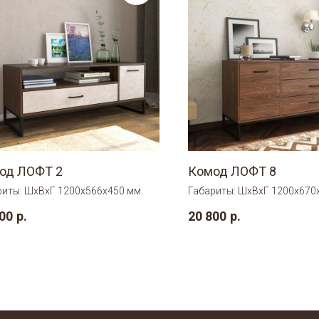
од ЛОФТ 2
Комод ЛОФТ 8
риты: ШхВхГ 1200х566х450 мм.
Габариты: ШхВхГ 1200х670
00
р.
20 800
р.