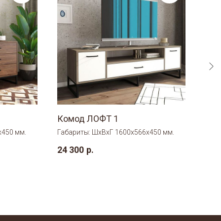
Комод ЛОФТ 1
Ком
х450 мм.
Габариты: ШхВхГ 1600х566х450 мм.
Габа
24 300
р.
13 