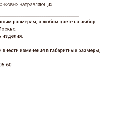
риковых направляющих.
______________________________________
ашим размерам, в любом цвете на выбор.
Москве.
ь изделия.
______________________________________
и внести изменения в габаритные размеры,
06-60