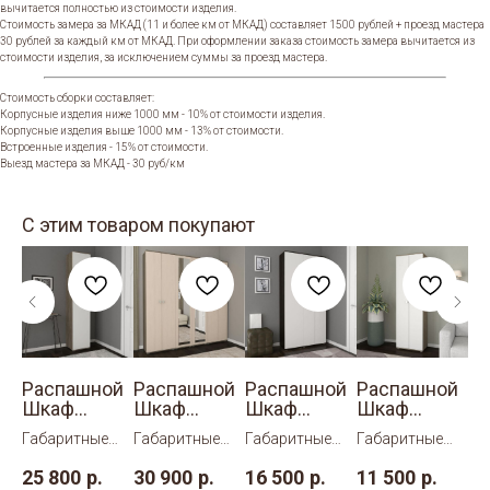
вычитается полностью из стоимости изделия.
Стоимость замера за МКАД (11 и более км от МКАД) составляет 1500 рублей + проезд мастера
30 рублей за каждый км от МКАД. При оформлении заказа стоимость замера вычитается из
стоимости изделия, за исключением суммы за проезд мастера.
Стоимость сборки составляет:
Корпусные изделия ниже 1000 мм - 10% от стоимости изделия.
Корпусные изделия выше 1000 мм - 13% от стоимости.
Встроенные изделия - 15% от стоимости.
Выезд мастера за МКАД - 30 руб/км
С этим товаром покупают
ой
Распашной
Распашной
Распашной
Распашной
Р
Шкаф
Шкаф
Шкаф
Шкаф
Ш
Оливия 5
Оливия 3
Оливия 2
Оливия 1
Ол
Габаритные
Габаритные
Габаритные
Габаритные
Га
размеры:
размеры:
размеры:
размеры:
ра
25 800
р.
30 900
р.
16 500
р.
11 500
р.
25
ШхВхГ
ШхВхГ
ШхВхГ
ШхВхГ
Шх