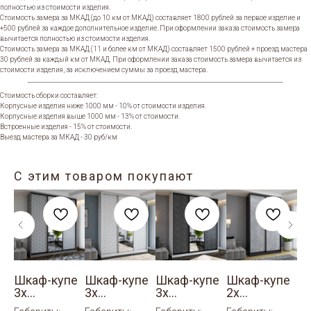
полностью из стоимости изделия.
Стоимость замера за МКАД (до 10 км от МКАД) составляет 1800 рублей за первое изделие и
+500 рублей за каждое дополнительное изделие. При оформлении заказа стоимость замера
вычитается полностью из стоимости изделия.
Стоимость замера за МКАД (11 и более км от МКАД) составляет 1500 рублей + проезд мастера
30 рублей за каждый км от МКАД. При оформлении заказа стоимость замера вычитается из
стоимости изделия, за исключением суммы за проезд мастера.
Стоимость сборки составляет:
Корпусные изделия ниже 1000 мм - 10% от стоимости изделия.
Корпусные изделия выше 1000 мм - 13% от стоимости.
Встроенные изделия - 15% от стоимости.
Выезд мастера за МКАД - 30 руб/км
С этим товаром покупают
е
Шкаф-купе
Шкаф-купе
Шкаф-купе
Шкаф-купе
Ш
3х
3х
3х
2х
3х
ый
створчатый
створчатый
створчатый
створчатый
ст