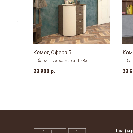
Комод Сфера 5
Ком
Г
Габаритные размеры: ШхВхГ
Габа
1000×950×500 мм.
1000
23 900
р.
23 9
Шкафы 