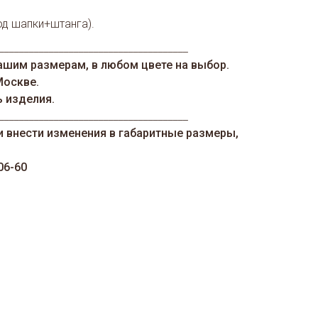
.
од шапки+штанга).
______________________________________
ашим размерам, в любом цвете на выбор.
Москве.
ь изделия.
______________________________________
и внести изменения в габаритные размеры,
06-60