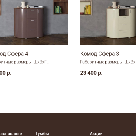
од Сфера 4
Комод Сфера 3
ритные размеры: ШхВхГ
Габаритные размеры: ШхВх
×950×500 мм.
1000×950×500 мм.
00
р.
23 400
р.
распашные
Тумбы
Акции