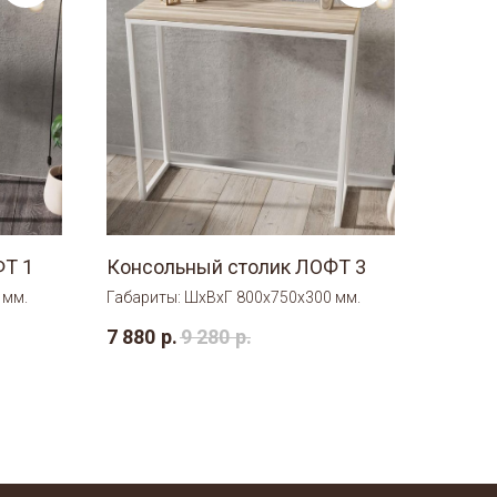
ФТ 1
Консольный столик ЛОФТ 3
 мм.
Габариты: ШхВхГ 800х750х300 мм.
7 880
р.
9 280
р.