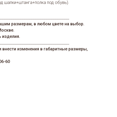
под шапки+штанга+полка под обувь).
.
______________________________________
ашим размерам, в любом цвете на выбор.
Москве.
ь изделия.
______________________________________
и внести изменения в габаритные размеры,
06-60