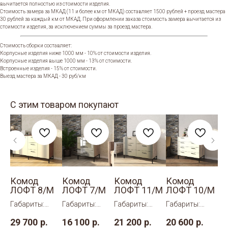
вычитается полностью из стоимости изделия.
Стоимость замера за МКАД (11 и более км от МКАД) составляет 1500 рублей + проезд мастера
30 рублей за каждый км от МКАД. При оформлении заказа стоимость замера вычитается из
стоимости изделия, за исключением суммы за проезд мастера.
Стоимость сборки составляет:
Корпусные изделия ниже 1000 мм - 10% от стоимости изделия.
Корпусные изделия выше 1000 мм - 13% от стоимости.
Встроенные изделия - 15% от стоимости.
Выезд мастера за МКАД - 30 руб/км
С этим товаром покупают
Комод
Комод
Комод
Комод
К
М
ЛОФТ 8/М
ЛОФТ 7/М
ЛОФТ 11/М
ЛОФТ 10/М
Л
Габариты:
Габариты:
Габариты:
Габариты:
Га
ШхВхГ
ШхВхГ
ШхВхГ
ШхВхГ
Шх
29 700
р.
16 100
р.
21 200
р.
20 600
р.
22
0
1600х830х500
600х697х500
1200х830х500
900х860х500
12