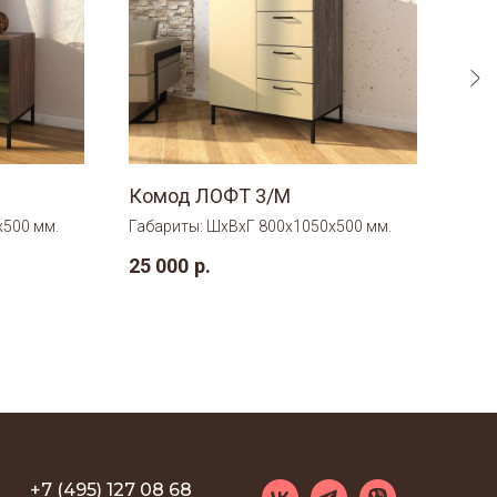
Комод ЛОФТ 3/М
Ком
х500 мм.
Габариты: ШхВхГ 800х1050х500 мм.
Габа
25 000
р.
29 
+7 (495) 127 08 68