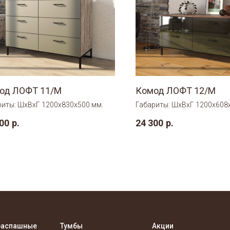
од ЛОФТ 11/М
Комод ЛОФТ 12/М
риты: ШхВхГ 1200х830х500 мм.
Габариты: ШхВхГ 1200х608
00
р.
24 300
р.
распашные
Тумбы
Акции