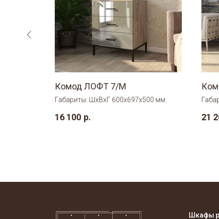
Комод ЛОФТ 7/М
Ком
00 мм.
Габариты: ШхВхГ 600х697х500 мм.
Габа
16 100
р.
21 2
Шкафы 