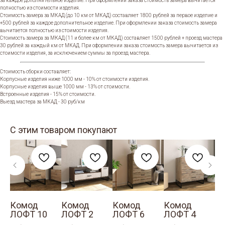
за каждое дополнительное изделие. При оформлении заказа стоимость замера вычитается
полностью из стоимости изделия.
Стоимость замера за МКАД (до 10 км от МКАД) составляет 1800 рублей за первое изделие и
+500 рублей за каждое дополнительное изделие. При оформлении заказа стоимость замера
вычитается полностью из стоимости изделия.
Стоимость замера за МКАД (11 и более км от МКАД) составляет 1500 рублей + проезд мастера
30 рублей за каждый км от МКАД. При оформлении заказа стоимость замера вычитается из
стоимости изделия, за исключением суммы за проезд мастера.
Стоимость сборки составляет:
Корпусные изделия ниже 1000 мм - 10% от стоимости изделия.
Корпусные изделия выше 1000 мм - 13% от стоимости.
Встроенные изделия - 15% от стоимости.
Выезд мастера за МКАД - 30 руб/км
С этим товаром покупают
Комод
Комод
Комод
Комод
К
ЛОФТ 10
ЛОФТ 2
ЛОФТ 6
ЛОФТ 4
Л