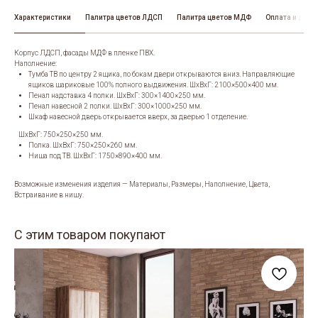
Характеристики
Палитра цветов ЛДСП
Палитра цветов МДФ
Оплата и дост
Корпус ЛДСП, фасады МДФ в пленке ПВХ.
Наполнение:
Тумба ТВ по центру 2 ящика, по бокам двери открываются вниз. Направляющие
ящиков шариковые 100% полного выдвижения. ШхВхГ: 2100×500×400 мм.
Пенал надставка 4 полки. ШхВхГ: 300×1400×250 мм.
Пенал навесной 2 полки. ШхВхГ: 300×1000×250 мм.
Шкаф навесной дверь открывается вверх, за дверью 1 отделение.
ШхВхГ: 750×250×250 мм.
Полка. ШхВхГ: 750×250×260 мм.
Ниша под ТВ. ШхВхГ: 1750×890×400 мм.
Возможные изменения изделия — Материалы, Размеры, Наполнение, Цвета,
Встраивание в нишу.
С этим товаром покупают