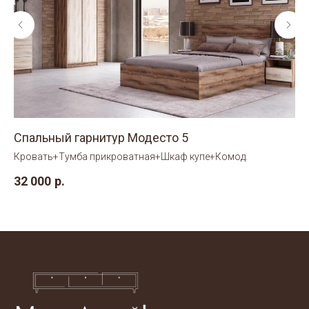
Спальный гарнитур Модесто 5
Сп
Кровать+Тумба прикроватная+Шкаф купе+Комод.
Кр
32 000
р.
20