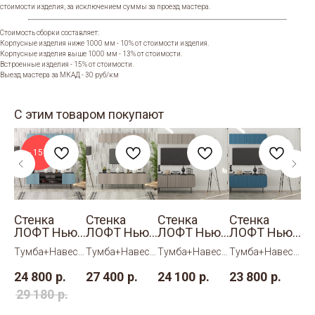
стоимости изделия, за исключением суммы за проезд мастера.
Стоимость сборки составляет:
Корпусные изделия ниже 1000 мм - 10% от стоимости изделия.
Корпусные изделия выше 1000 мм - 13% от стоимости.
Встроенные изделия - 15% от стоимости.
Выезд мастера за МКАД - 30 руб/км
С этим товаром покупают
- 15%
Стенка
Стенка
Стенка
Стенка
Ст
ю
ЛОФТ Нью
ЛОФТ Нью
ЛОФТ Нью
ЛОФТ Нью
Л
6
5
1
2
8
есн
Тумба+Навесн
Тумба+Навесн
Тумба+Навесн
Тумба+Навесн
Ту
ой модуль.
ой модуль.
ой модуль.
ой модуль.
ой
24 800
р.
27 400
р.
24 100
р.
23 800
р.
32
29 180
р.