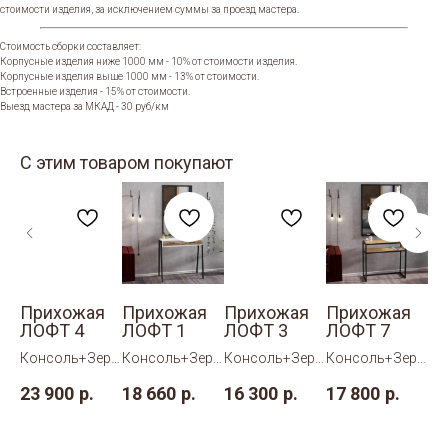
стоимости изделия, за исключением суммы за проезд мастера.
Стоимость сборки составляет:
Корпусные изделия ниже 1000 мм - 10% от стоимости изделия.
Корпусные изделия выше 1000 мм - 13% от стоимости.
Встроенные изделия - 15% от стоимости.
Выезд мастера за МКАД - 30 руб/км
С этим товаром покупают
я
Прихожая
Прихожая
Прихожая
Прихожая
П
ЛОФТ 4
ЛОФТ 1
ЛОФТ 3
ЛОФТ 7
Л
рк
Консоль+Зерк
Консоль+Зерк
Консоль+Зерк
Консоль+Зерк
Ко
ало+ Пано с
ало.
ало.
ало.
ал
23 900
р.
18 660
р.
16 300
р.
17 800
р.
14
крючками.