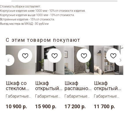
Стоимость сборки составляет:
Корпусные изделия ниже 1000 мм - 10% от стоимости изделия.
Корпусные изделия выше 1000 мм - 13% от стоимости.
Встроенные изделия - 15% от стоимости.
Выезд мастера за МКАД - 30 руб/км
С этим товаром покупают
Шкаф со
Шкаф
Шкаф
Шкаф
Ш
й
стеклом
открытый
распашной
открытый
ст
-3
Нордик 5-1
Нордик 9
Нордик 12
Нордик 3
Но
Габаритные
Габаритные
Габаритные
Габаритные
Га
размеры:
размеры:
размеры:
размеры:
ра
10 900
р.
15 900
р.
17 200
р.
11 700
р.
9 
ШхВхГ
ШхВхГ
ШхВхГ
ШхВхГ
Шх
400
500×2200×400
1000×2200×400
1000×2200×400
1000×2200×400
80
мм.
мм.
мм.
мм.
мм