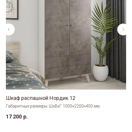
Шкаф распашной Нордик 12
Шк
Габаритные размеры: ШхВхГ 1000×2200×400 мм.
Га
17 200
р.
15