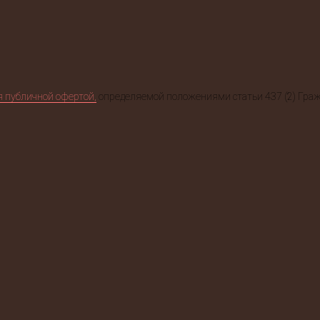
я публичной офертой,
определяемой положениями статьи 437 (2) Граж