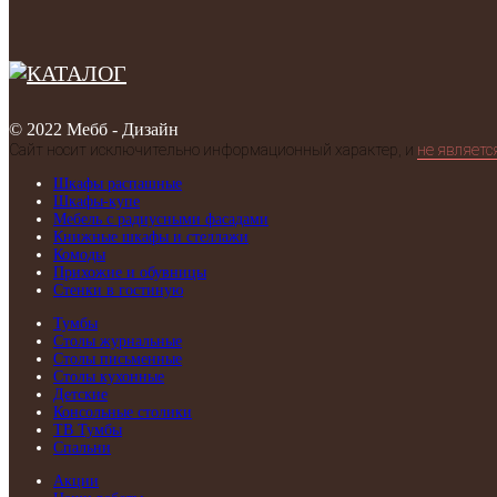
© 2022 Мебб - Дизайн
Сайт носит исключительно информационный характер, и
не являетс
Шкафы распашные
Шкафы-купе
Мебель с радиусными фасадами
Книжные шкафы и стеллажи
Комоды
Прихожие и обувницы
Стенки в гостиную
Тумбы
Столы журнальные
Столы письменные
Столы кухонные
Детские
Консольные столики
ТВ Тумбы
Спальни
Акции