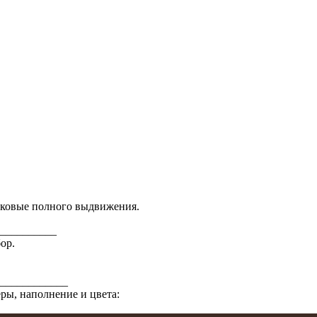
ковые полного выдвижения.
__________
ор.
____________
еры, наполнение и цвета: