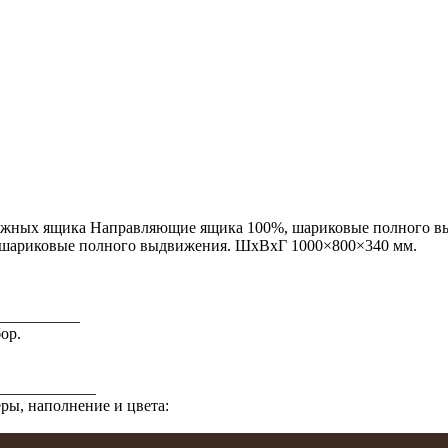
вижных ящика Направляющие ящика 100%, шариковые полного 
 шариковые полного выдвижения. ШхВхГ 1000×800×340 мм.
__________
ор.
____________
еры, наполнение и цвета: