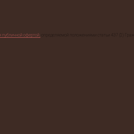
я публичной офертой,
определяемой положениями статьи 437 (2) Граж