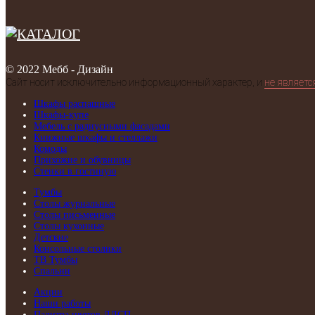
© 2022 Мебб - Дизайн
Сайт носит исключительно информационный характер, и
не являетс
Шкафы распашные
Шкафы-купе
Мебель с радиусными фасадами
Книжные шкафы и стеллажи
Комоды
Прихожие и обувницы
Стенки в гостиную
Тумбы
Столы журнальные
Столы письменные
Столы кухонные
Детские
Консольные столики
ТВ Тумбы
Спальни
Акции
Наши работы
Палитра цветов ЛДСП