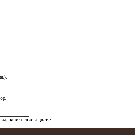
вь).
__________
ор.
____________
еры, наполнение и цвета: