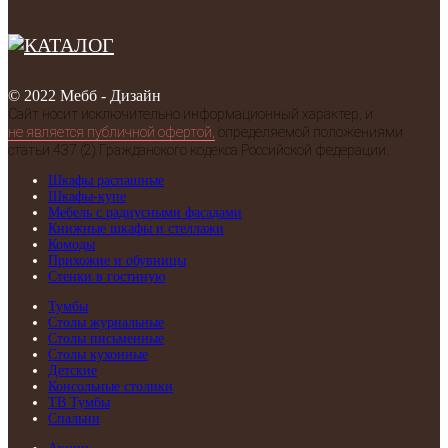
© 2022 Мебб - Дизайн
Сайт носит исключительно информационный характер, и
не является публичной офертой,
определяемой положениями
статьи 437 (2) Гражданского кодекса Российской федерации.
Шкафы распашные
Шкафы-купе
Мебель с радиусными фасадами
Книжные шкафы и стеллажи
Комоды
Прихожие и обувницы
Стенки в гостиную
Тумбы
Столы журнальные
Столы письменные
Столы кухонные
Детские
Консольные столики
ТВ Тумбы
Спальни